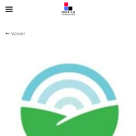
Home
Volver
Somos
Emprendedores
Mentores
Inversores
Programas