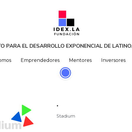
TO PARA EL DESARROLLO EXPONENCIAL DE LATIN
TO PARA EL DESARROLLO EXPONENCIAL DE LATIN
omos
omos
Emprendedores
Emprendedores
Mentores
Mentores
Inversores
Inversores
·
Stadium