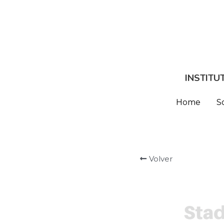
INSTITU
INSTITU
Home
Home
S
S
Volver