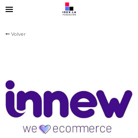
Home
Volver
Somos
Emprendedores
Mentores
Inversores
Programas