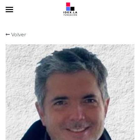
Home
Volver
Somos
Emprendedores
Mentores
Inversores
Programas