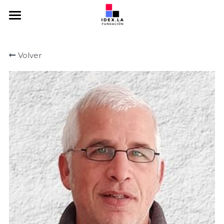
Home
Volver
Somos
Emprendedores
Mentores
Inversores
Programas